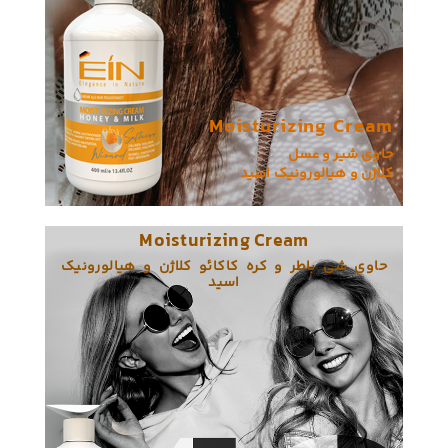
Moisturizing Cream
حاوی شیر و عسل
Softness Wizard
کلاژن و هیالورونیک اسید
Moisturizing Cream
حاوی شی باطر و کره کاکائو کلاژن و هیالورونیک
اسید