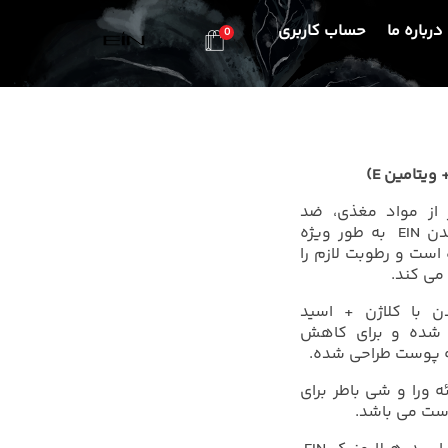
درباره ما
حساب کاربری
0
محصولات بهداشتی و زیبایی EIN
محصولات بهداشتی و زیبایی EIN
+ ویتامین
E
)
از مواد مغذی، ضد
چروک و محکم کننده پوست بدن EIN به طور ویژه
ست و رطوبت لازم را
 با کلاژن + اسید
ک + ویتامین E غنی شده و برای کاهش
ه پوست طراحی شده.
ورا و شی باطر برای
وست می باشد.