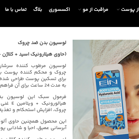
از پوست
مراقبت از مو
اکسسوری
بلاگ
تماس با ما
لوسیون بدن ضد چروک
(حاوی هیلارونیک اسید + کلاژن 
لوسیون مرطوب کننده سرشار 
برای تسکین پوست طراحی شده ا
به مدت 24 ساعت برای آن فراهم می کند.
فرمول سبک این لوسیون بدن
هیالورونی
Firming & h
چروک، افزایش استحکام و تغذی
your s
این محصول همچنین حاوی آلوئه 
آبرسانی عمیق، احیا و شادابی پ