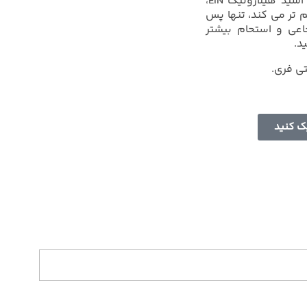
لوسیون مرطوب کننده کلاژن و اسید هیلارونیک EIN،
تر می کند، تنها پس
رتجاعی و استحام بیشتر
د.
تی فری.
یک کنید