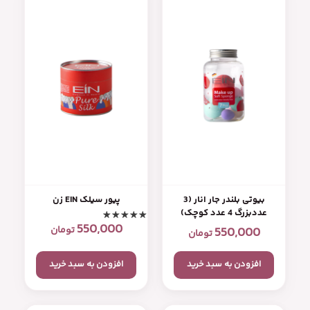
بیوتی بلندر جار انار (3
پیور سیلک EIN زن
عددبزرگ 4 عدد کوچک)
550,000
تومان
550,000
تومان
افزودن به سبد خرید
افزودن به سبد خرید