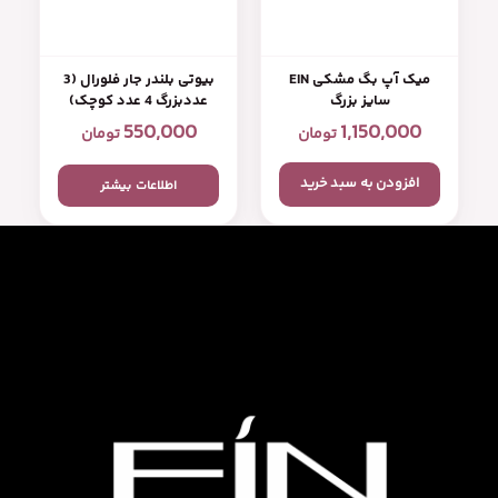
میک آپ بگ مشکی EIN
بیوتی بلندر جار فلورال (3
سایز بزرگ
عددبزرگ 4 عدد کوچک)
550,000
1,150,000
تومان
تومان
افزودن به سبد خرید
اطلاعات بیشتر