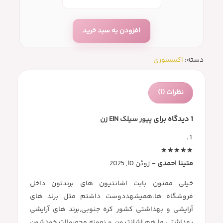
افزودن به سبد خرید
دسته:
اکسسوری
نظرات (1)
1 دیدگاه برای
پیور سیلک EIN زن
متینا احمدی
–
ژوئن 10, 2025
خیلی ممنون بابت اشانتیون های برندتون داخل
فروشگاه ها،همیشهددوست داشتم مثل برند های
آرایشی و بهداشتی کشور کره جنوبی,برند های آرایشی
بهداشتی ما هم اشانتیون و نمونه محصولات خودشون