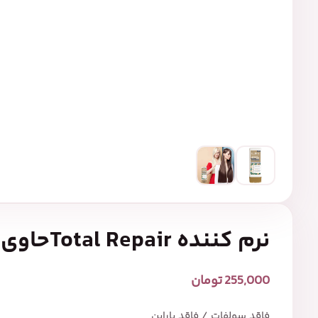
نرم کننده Total Repairحاوی کراتین
255,000
تومان
فاقد سولفات / فاقد پارابن