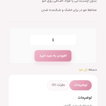
بدون چسبـندگی یا مواد اضــافی روی مـو
محافظ مو در برابر خشک و شـکننده شدن
افزودن به سبد خرید
دسته:
ژل مو
توضیحات
نظرات (0)
توضیحات
فرموله شده در آلمان