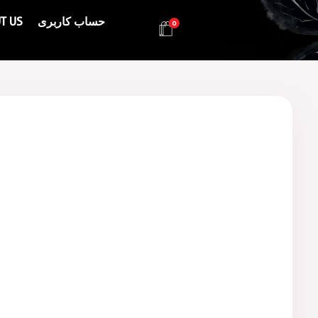
حساب کاربری
T US
0
Health & Beauty Products EIN
Health & Beauty Products EIN