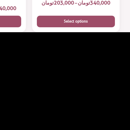
340,000
تومان
203,000
تومان
–
40,000
Select options