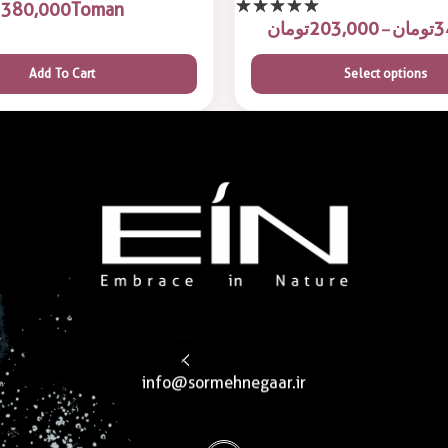
380,000
Toman
3
تومان
203,000
تومان
–
Add To Cart
Select options
Health & Beauty Products EIN
Health & Beauty Products EIN
info@sormehnegaar.ir