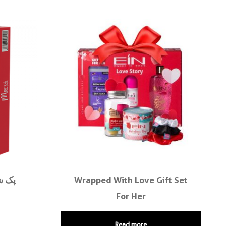
پک ش
Wrapped With Love Gift Set
For Her
Read more