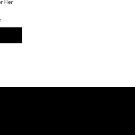
or Her
n