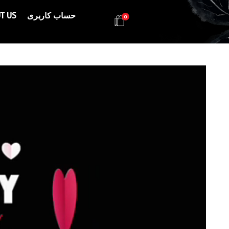
T US
حساب کاربری
0
Health & Beauty Products EIN
Health & Beauty Products EIN